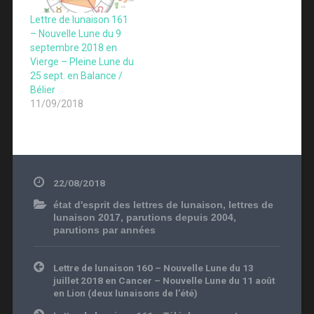
mois et années à
venir.Parution le 7
Lettre de lunaison 161
novembre 2018 (PDF
– Nouvelle Lune du 9
– 32 pages). Vous
septembre 2018 en
pouvez la commander
Vierge – Pleine Lune du
ici (5,50€). Nous…
25 sept. en Balance /
Bélier
11/09/2018
22/08/2018
état d'esprit des lettres de lunaison
,
lettres de
lunaison 2017
,
parutions depuis 2004
,
parutions par années
Navigation
Lettre de lunaison 160 – Nouvelle Lune du 13
de
juillet 2018 en Cancer – Nouvelle Lune du 11 août
l’article
en Lion (deux lunaisons de l’été)