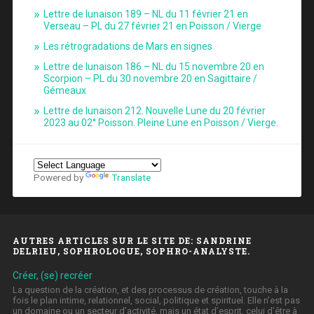
Lettre de lunaison 189 – NL du 11 février 21 en
Verseau – PL du 27 février 21 en Poisson / Vierge
Les rétrogradations de Mars en signes
Lettre de lunaison 186 – NL du 15 novembre 20 en
Scorpion – PL du 30 novembre 20 en Sagittaire /
Gémeaux
Lettre de lunaison 212. Nouvelle Lune du 20 février
2023 au 02° Poisson. Pleine Lune en Poisson / Vierge.
Powered by
Translate
AUTRES ARTICLES SUR LE SITE DE: SANDRINE
DELRIEU, SOPHROLOGUE, SOPHRO-ANALYSTE.
Créer, (se) recréer
La question de la création, et des processus de création, touche à la
fois le plan intime, relationnel, social, politique et spirituel. Elle n’est pas
un domaine ou un secteur d’activité, mais un état d’esprit, celui d’être à