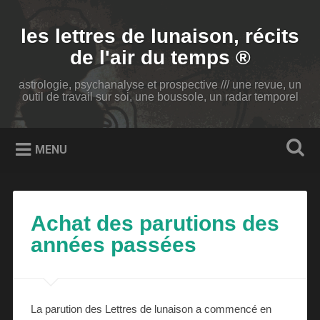
Accéder
au
Recherche
les lettres de lunaison, récits
contenu
principal
de l'air du temps ®
astrologie, psychanalyse et prospective /// une revue, un
outil de travail sur soi, une boussole, un radar temporel
MENU
Achat des parutions des
années passées
La parution des Lettres de lunaison a commencé en