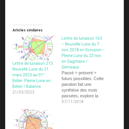
Articles similaires
Lettre de lunaison 163
– Nouvelle Lune du 7
nov. 2018 en Scorpion –
Pleine Lune du 23 nov.
en Sagittaire /
Lettre de lunaison 213.
Gémeaux
Nouvelle Lune du 21
Passé > présent >
mars 2023 au 01°
futurs possibles. Cette
Bélier. Pleine Lune en
parution fait une
Bélier / Balance.
synthèse des mois
21/03/2023
passées, explore la
lunaison en cours en
07/11/2018
décrivant les potentiels
et défis de la lunaison,
et creuse des
hypothèses sur les