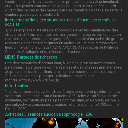
vaudront rien. Je trouve au contraire qu’ils auront une valeur inestimable
et que les jeunes sont courageux et endurants. Tenir derrière un ordi
durant des heures et des heures dans sa chambre de cité U, se serrer la
ceinture, pas de petits boulots, […]
Interventions dans des structures socio-éducatives et médico-
sociales.
1/ Mise en place d’ateliers de sophrologie avec les bénéficiaires des
structures. 2/ Formation des professionnels intéressés par l’animation
d’ateliers de sophrologie de groupe. État d’esprit d’un atelier de groupe
Manières de construire et guider un atelier Évaluations Partenaires et
lieux d’interventions En 2021 ADIIS APCARS, Association de Politique
Criminelle Appliquée et de réinsertion Sociale. […]
LIENS. Partages de richesses
Une des mentalités d’internet était, à l’origine, pour de nombreuses
personnes, le partage de connaissances et de richesses immatérielles.
Je poserai ici quelques liens, une manière pour moi de les retrouver
facilement, et de les partager. Bibliothèque numérique
mondialehttps://www.wdl.org/fr/
Mille-feuilles
“Le développement psycho-affectif, psycho-social et psycho-spirituel
sont trois initiations autour d’un même défi : relier vie intérieure et vie
extérieure, se construire pas à pas comme Sujet, et élaborer, au mieux,
une subjectivité consciente, créatrice, reliante et aimante”. ©Sandrine
Delrieu. 2020
Achat des 5 séances audios de sophrologie : 20€