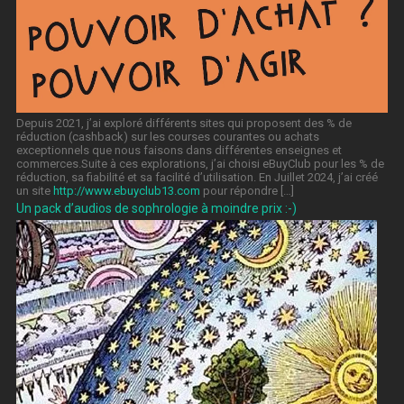
Depuis 2021, j’ai exploré différents sites qui proposent des % de
réduction (cashback) sur les courses courantes ou achats
exceptionnels que nous faisons dans différentes enseignes et
commerces.Suite à ces explorations, j’ai choisi eBuyClub pour les % de
réduction, sa fiabilité et sa facilité d’utilisation. En Juillet 2024, j’ai créé
un site
http://www.ebuyclub13.com
pour répondre […]
Un pack d’audios de sophrologie à moindre prix :-)