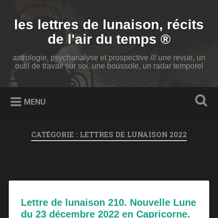
Accéder
au
Recherche
les lettres de lunaison, récits
contenu
principal
de l'air du temps ®
astrologie, psychanalyse et prospective /// une revue, un
outil de travail sur soi, une boussole, un radar temporel
MENU
CATÉGORIE :
LETTRES DE LUNAISON 2022
Lettre de lunaison 210. Nouvelle Lune
du 23 décembre 2022 en Capricorne.