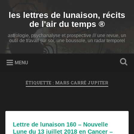
Accéder
au
Recherche
les lettres de lunaison, récits
contenu
principal
de l'air du temps ®
astrologie, psychanalyse et prospective /// une revue, un
outil de travail sur soi, une boussole, un radar temporel
MENU
ÉTIQUETTE :
MARS CARRÉ JUPITER
Lettre de lunaison 160 – Nouvelle
Lune du 13 juillet 2018 en Cancer –