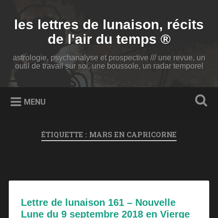
Accéder
au
Recherche
les lettres de lunaison, récits
contenu
principal
de l'air du temps ®
astrologie, psychanalyse et prospective /// une revue, un
outil de travail sur soi, une boussole, un radar temporel
MENU
ÉTIQUETTE :
MARS EN CAPRICORNE
Lettre de lunaison 161 – Nouvelle
Lune du 9 septembre 2018 en Vierge