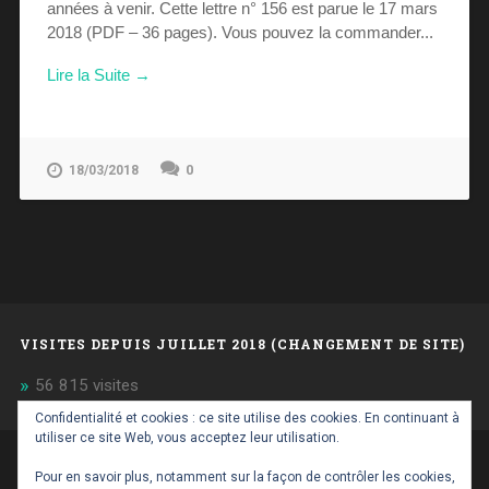
années à venir. Cette lettre n° 156 est parue le 17 mars
2018 (PDF – 36 pages). Vous pouvez la commander...
Lire la Suite →
0
18/03/2018
VISITES DEPUIS JUILLET 2018 (CHANGEMENT DE SITE)
56 815 visites
Confidentialité et cookies : ce site utilise des cookies. En continuant à
utiliser ce site Web, vous acceptez leur utilisation.
FIÈREMENT PROPULSÉ PAR WORDPRESS
|
THÈME :
Pour en savoir plus, notamment sur la façon de contrôler les cookies,
BASKERVILLE 2 PAR
ANDERS NOREN
.