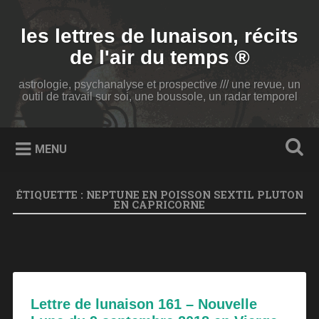
Accéder
au
Recherche
les lettres de lunaison, récits
contenu
principal
de l'air du temps ®
astrologie, psychanalyse et prospective /// une revue, un
outil de travail sur soi, une boussole, un radar temporel
MENU
ÉTIQUETTE :
NEPTUNE EN POISSON SEXTIL PLUTON
EN CAPRICORNE
Lettre de lunaison 161 – Nouvelle