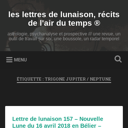
Accéder
au
Recherche
les lettres de lunaison, récits
contenu
principal
de l'air du temps ®
astrologie, psychanalyse et prospective /// une revue, un
outil de travail sur soi, une boussole, un radar temporel
MENU
ÉTIQUETTE :
TRIGONE JUPITER / NEPTUNE
Lettre de lunaison 157 – Nouvelle
Lune du 16 avril 2018 en Bélier –