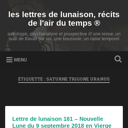
Accéder
au
Recherche
les lettres de lunaison, récits
contenu
principal
de l'air du temps ®
astrologie, psychanalyse et prospective /// une revue, un
outil de travail sur soi, une boussole, un radar temporel
MENU
ÉTIQUETTE :
SATURNE TRIGONE URANUS
Lettre de lunaison 161 – Nouvelle
Lune du 9 septembre 2018 en Vierge