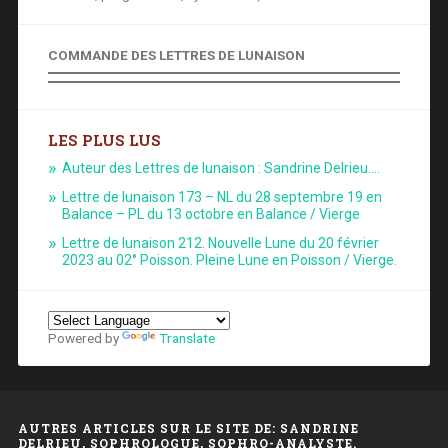
COMMANDE DES LETTRES DE LUNAISON
LES PLUS LUS
Auteur des Lettres de lunaison : Sandrine Delrieu.…
Lettre de lunaison 173 – NL du 28 septembre 19 en
Balance – PL du 13 octobre en Balance / Vierge
Lettre de lunaison 212. Nouvelle Lune du 20 février
2023 au 02° Poisson. Pleine Lune en Poisson / Vierge.
Powered by
Translate
AUTRES ARTICLES SUR LE SITE DE: SANDRINE
DELRIEU, SOPHROLOGUE, SOPHRO-ANALYSTE.