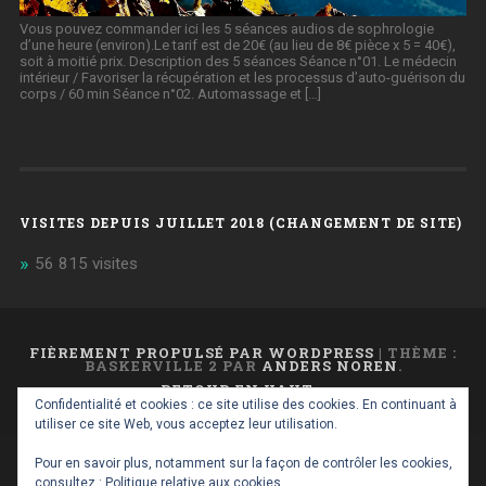
Vous pouvez commander ici les 5 séances audios de sophrologie
d’une heure (environ).Le tarif est de 20€ (au lieu de 8€ pièce x 5 = 40€),
soit à moitié prix. Description des 5 séances Séance n°01. Le médecin
intérieur / Favoriser la récupération et les processus d’auto-guérison du
corps / 60 min Séance n°02. Automassage et […]
VISITES DEPUIS JUILLET 2018 (CHANGEMENT DE SITE)
56 815 visites
FIÈREMENT PROPULSÉ PAR WORDPRESS
|
THÈME :
BASKERVILLE 2 PAR
ANDERS NOREN
.
RETOUR EN HAUT ↑
Confidentialité et cookies : ce site utilise des cookies. En continuant à
utiliser ce site Web, vous acceptez leur utilisation.
Pour en savoir plus, notamment sur la façon de contrôler les cookies,
consultez :
Politique relative aux cookies