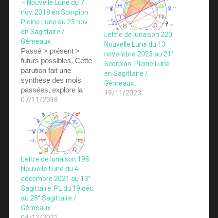
– Nouvelle Lune du 7
nov. 2018 en Scorpion –
Pleine Lune du 23 nov.
en Sagittaire /
Lettre de lunaison 220.
Gémeaux
Nouvelle Lune du 13
Passé > présent >
novembre 2023 au 21°
futurs possibles. Cette
Scorpion. Pleine Lune
parution fait une
en Sagittaire /
synthèse des mois
Gémeaux.
passées, explore la
19/11/2023
lunaison en cours en
07/11/2018
décrivant les potentiels
et défis de la lunaison,
et creuse des
hypothèses sur les
mois et années à
venir.Parution le 7
Lettre de lunaison 198.
novembre 2018 (PDF
Nouvelle Lune du 4
– 32 pages). Vous
décembre 2021 au 13°
pouvez la commander
Sagittaire. PL du 19 déc.
ici (5,50€). Nous…
au 28° Sagittaire /
Gémeaux.
04/12/2021