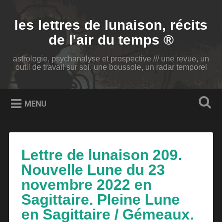
Accéder
au
Recherche
les lettres de lunaison, récits
contenu
principal
de l'air du temps ®
astrologie, psychanalyse et prospective /// une revue, un
outil de travail sur soi, une boussole, un radar temporel
MENU
Lettre de lunaison 209.
Nouvelle Lune du 23
novembre 2022 en
Sagittaire. Pleine Lune
en Sagittaire / Gémeaux.