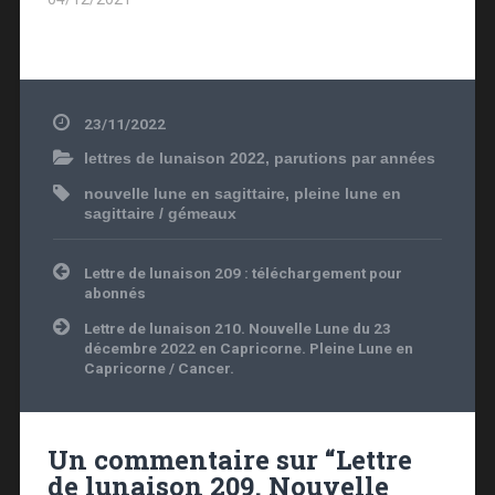
23/11/2022
lettres de lunaison 2022
,
parutions par années
nouvelle lune en sagittaire
,
pleine lune en
sagittaire / gémeaux
Navigation
Lettre de lunaison 209 : téléchargement pour
de
abonnés
l’article
Lettre de lunaison 210. Nouvelle Lune du 23
décembre 2022 en Capricorne. Pleine Lune en
Capricorne / Cancer.
Un commentaire sur “
Lettre
de lunaison 209. Nouvelle