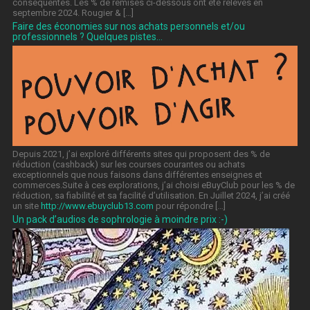
conséquentes. Les % de remises ci-dessous ont été relevés en
septembre 2024. Rougier & […]
Faire des économies sur nos achats personnels et/ou
professionnels ? Quelques pistes…
Depuis 2021, j’ai exploré différents sites qui proposent des % de
réduction (cashback) sur les courses courantes ou achats
exceptionnels que nous faisons dans différentes enseignes et
commerces.Suite à ces explorations, j’ai choisi eBuyClub pour les % de
réduction, sa fiabilité et sa facilité d’utilisation. En Juillet 2024, j’ai créé
un site
http://www.ebuyclub13.com
pour répondre […]
Un pack d’audios de sophrologie à moindre prix :-)