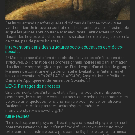
“Je lis ou entends parfois que les diplômes de l’année Covid-19 ne
vaudront rien. Je trouve au contraire qu’ils auront une valeur inestimable
et que les jeunes sont courageux et endurants. Tenir derrière un ordi
durant des heures et des heures dans sa chambre de cité U, se serrer la
ceinture, pas de petits boulots, […]
Interventions dans des structures socio-éducatives et médico-
sociales.
1/ Mise en place d’ateliers de sophrologie avec les bénéficiaires des
structures. 2/ Formation des professionnels intéressés par l’animation
d’ateliers de sophrologie de groupe. État d’esprit d’un atelier de groupe
Manières de construire et guider un atelier Évaluations Partenaires et
lieux d’interventions En 2021 ADIIS APCARS, Association de Politique
Criminelle Appliquée et de réinsertion Sociale. […]
LIENS. Partages de richesses
Une des mentalités d’internet était, à l’origine, pour de nombreuses
personnes, le partage de connaissances et de richesses immatérielles.
Je poserai ici quelques liens, une manière pour moi de les retrouver
facilement, et de les partager. Bibliothèque numérique
mondialehttps://www.wdl.org/fr/
Mille-feuilles
“Le développement psycho-affectif, psycho-social et psycho-spirituel
sont trois initiations autour d’un même défi : relier vie intérieure et vie
extérieure, se construire pas à pas comme Sujet, et élaborer, au mieux,