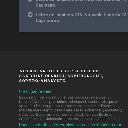
de
Sagittaire.
l’article
Lettre de lunaison 216. Nouvelle Lune du 18
Capricorne.
AUTRES ARTICLES SUR LE SITE DE:
SANDRINE DELRIEU, SOPHROLOGUE,
SOPHRO-ANALYSTE.
Créer, (se) recréer
La question de la création, et des processus de création,
touche à la fois le plan intime, relationnel, social, politique et
spirituel. Elle n’est pas un domaine ou un secteur d’activité,
mais un état d’esprit, celui d’être à la fois chercheur, enquêteur,
détective, transformateur, contemplatif, “émerveillé de la
crèche”, intuitif, visionnaire…Les processus de création ne […]
Pour les créatifs, artistes, plasticiens… des réductions sur