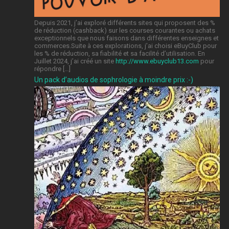
Depuis 2021, j’ai exploré différents sites qui proposent des %
de réduction (cashback) sur les courses courantes ou achats
exceptionnels que nous faisons dans différentes enseignes et
commerces.Suite à ces explorations, j’ai choisi eBuyClub pour
les % de réduction, sa fiabilité et sa facilité d’utilisation. En
Juillet 2024, j’ai créé un site
http://www.ebuyclub13.com
pour
répondre […]
Un pack d’audios de sophrologie à moindre prix :-)