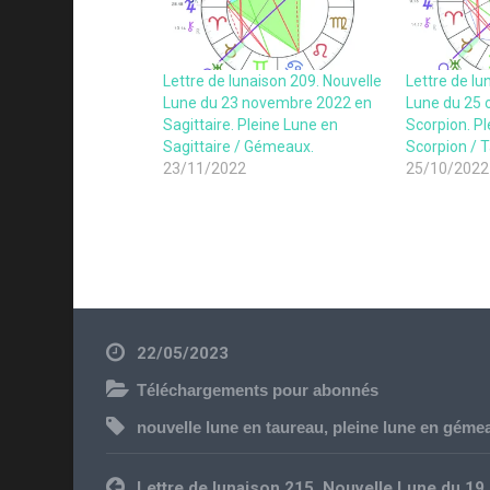
Lettre de lunaison 209. Nouvelle
Lettre de lu
Lune du 23 novembre 2022 en
Lune du 25 
Sagittaire. Pleine Lune en
Scorpion. Pl
Sagittaire / Gémeaux.
Scorpion / 
23/11/2022
25/10/2022
22/05/2023
Téléchargements pour abonnés
nouvelle lune en taureau
,
pleine lune en gémea
Navigation
Lettre de lunaison 215. Nouvelle Lune du 19