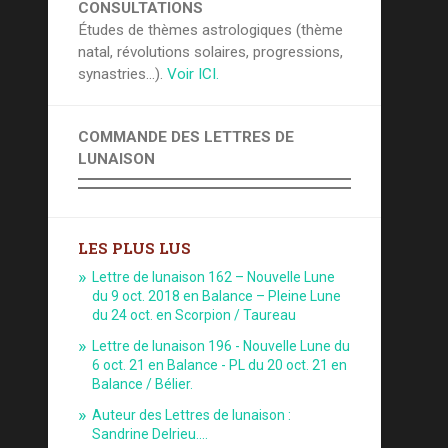
CONSULTATIONS
Études de thèmes astrologiques (thème
natal, révolutions solaires, progressions,
synastries...).
Voir ICI.
COMMANDE DES LETTRES DE
LUNAISON
LES PLUS LUS
Lettre de lunaison 162 – Nouvelle Lune
du 9 oct. 2018 en Balance – Pleine Lune
du 24 oct. en Scorpion / Taureau
Lettre de lunaison 196 - Nouvelle Lune du
6 oct. 21 en Balance - PL du 20 oct. 21 en
Balance / Bélier.
Auteur des Lettres de lunaison :
Sandrine Delrieu.…