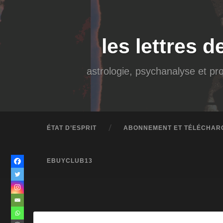
Accéder
au
contenu
principal
Recherche
les lettres d
astrologie, psychanalyse et pro
ÉTAT D’ESPRIT
ABONNEMENT ET TÉLÉCHAR
EBUYCLUB13