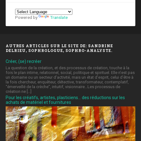
Powered by
Translate
AUTRES ARTICLES SUR LE SITE DE: SANDRINE
DELRIEU, SOPHROLOGUE, SOPHRO-ANALYSTE.
Créer, (se) recréer
La question de la création, et des processus de création, touche à la
fois le plan intime, relationnel, social, politique et spirituel. Elle n’est pas
un domaine ou un secteur d’activité, mais un état d’esprit, celui d’être à
la fois chercheur, enquêteur, détective, transformateur, contemplatif,
“émerveillé de la crèche”, intuitif, visionnaire…Les processus de
création ne […]
Pour les créatifs, artistes, plasticiens… des réductions sur les
achats de matériel et fournitures