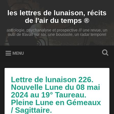
Accéder
au
Recherche
les lettres de lunaison, récits
contenu
principal
de l'air du temps ®
astrologie, psychanalyse et prospective /// une revue, un
outil de travail sur soi, une boussole, un radar temporel
MENU
Lettre de lunaison 226.
Nouvelle Lune du 08 mai
2024 au 19° Taureau.
Pleine Lune en Gémeaux
/ Sagittaire.