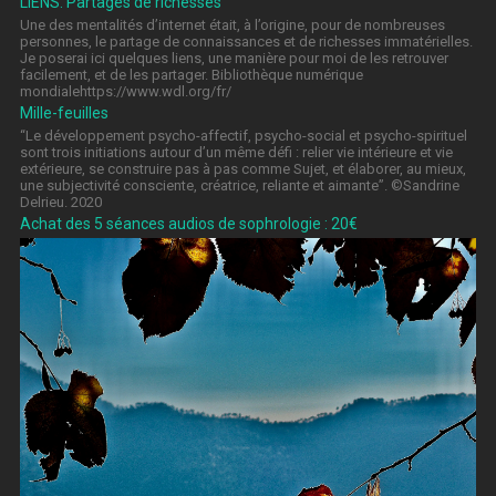
LIENS. Partages de richesses
Une des mentalités d’internet était, à l’origine, pour de nombreuses
personnes, le partage de connaissances et de richesses immatérielles.
Je poserai ici quelques liens, une manière pour moi de les retrouver
facilement, et de les partager. Bibliothèque numérique
mondialehttps://www.wdl.org/fr/
Mille-feuilles
“Le développement psycho-affectif, psycho-social et psycho-spirituel
sont trois initiations autour d’un même défi : relier vie intérieure et vie
extérieure, se construire pas à pas comme Sujet, et élaborer, au mieux,
une subjectivité consciente, créatrice, reliante et aimante”. ©Sandrine
Delrieu. 2020
Achat des 5 séances audios de sophrologie : 20€