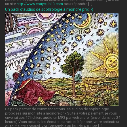
un site
http://www.ebuyclub13.com
pour répondre […]
Un pack d’audios de sophrologie à moindre prix :-)
Ce pack permet de commander tous les audios de sophrologie
proposés sur mon site à moindre prix.Suite à votre paiement, je vous
enverrai ces 17 fichiers audio en MP3 par wetransfer (envoi dans les 24
heures).Vous pourrez les écouter sur votre téléphone, votre ordinateur
ou tout autre appareil. 25€ l’ensemble au lieu de 40€ Lien […]