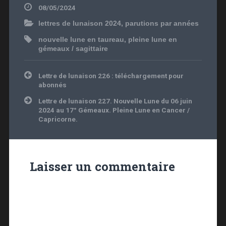
08/05/2024
lettres de lunaison 2024
,
parutions par années
nouvelle lune en taureau
,
pleine lune en
gémeaux / sagittaire
Navigation
Lettre de lunaison 226 : téléchargement pour
de
abonnés
l’article
Lettre de lunaison 227. Nouvelle Lune du 06 juin
2024 au 17° Gémeaux. Pleine Lune en Cancer /
Capricorne.
Laisser un commentaire