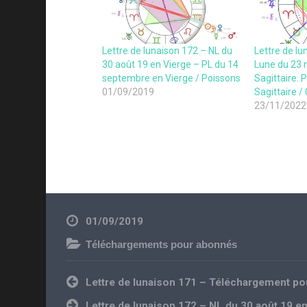
Lettre de lunaison 172 – NL du
Lettre de lu
30 août 19 en Vierge – PL du 14
Lune du 23
septembre en Vierge / Poissons
Sagittaire. 
01/09/2019
Sagittaire 
23/11/2022
01/09/2019
Téléchargements pour abonnés
Navigation
Lettre de lunaison 171 – Téléchargement p
de
l’article
Lettre de lunaison 172 – NL du 30 août 19 e