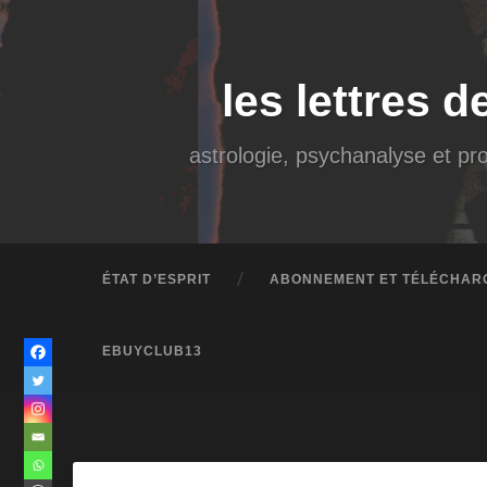
Accéder
au
contenu
principal
Recherche
les lettres d
astrologie, psychanalyse et pro
ÉTAT D’ESPRIT
ABONNEMENT ET TÉLÉCHAR
EBUYCLUB13