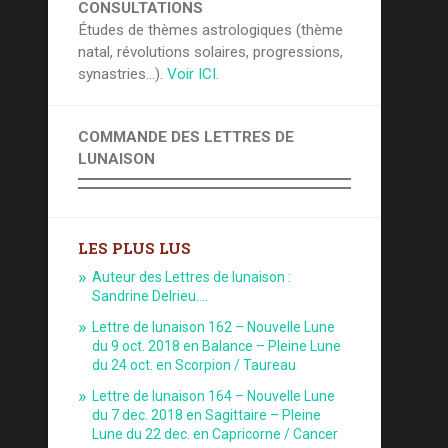
CONSULTATIONS
Études de thèmes astrologiques (thème
natal, révolutions solaires, progressions,
synastries...).
Voir ICI.
COMMANDE DES LETTRES DE
LUNAISON
LES PLUS LUS
Auteur des Lettres de lunaison :
Sandrine Delrieu.…
Lettre de lunaison 162 – Nouvelle Lune
du 9 oct. 2018 en Balance – Pleine Lune
du 24 oct. en Scorpion / Taureau
Lettre de lunaison 164 – Nouvelle Lune
du 7 dec. 2018 en Sagittaire – Pleine
Lune du 22 dec. en Capricorne / Cancer