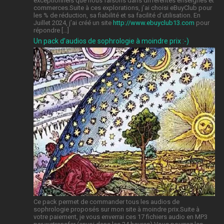
exceptionnels que nous faisons dans différentes enseignes et
commerces.Suite à ces explorations, j’ai choisi eBuyClub pour
les % de réduction, sa fiabilité et sa facilité d’utilisation. En
Juillet 2024, j’ai créé un site
http://www.ebuyclub13.com
pour
répondre […]
Un pack d’audios de sophrologie à moindre prix :-)
Ce pack permet de commander tous les audios de
sophrologie proposés sur mon site à moindre prix.Suite à
votre paiement, je vous enverrai ces 17 fichiers audio en MP3