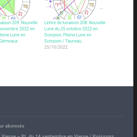
naison 209. Nouvelle
Lettre de lunaison 208. Nouvelle
 novembre 2022 en
Lune du 25 octobre 2022 en
Pleine Lune en
Scorpion. Pleine Lune en
/ Gémeaux.
Scorpion / Taureau.
25/10/2022
our abonnés
n Vierge – PL du 14 septembre en Vierge / Poissons