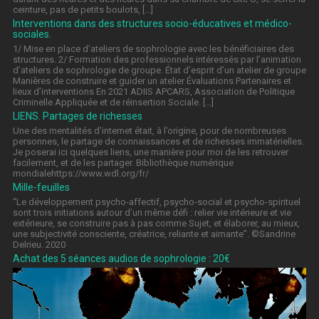
ceinture, pas de petits boulots, […]
Interventions dans des structures socio-éducatives et médico-
sociales.
1/ Mise en place d’ateliers de sophrologie avec les bénéficiaires des
structures. 2/ Formation des professionnels intéressés par l’animation
d’ateliers de sophrologie de groupe. État d’esprit d’un atelier de groupe
Manières de construire et guider un atelier Évaluations Partenaires et
lieux d’interventions En 2021 ADIIS APCARS, Association de Politique
Criminelle Appliquée et de réinsertion Sociale. […]
LIENS. Partages de richesses
Une des mentalités d’internet était, à l’origine, pour de nombreuses
personnes, le partage de connaissances et de richesses immatérielles.
Je poserai ici quelques liens, une manière pour moi de les retrouver
facilement, et de les partager. Bibliothèque numérique
mondialehttps://www.wdl.org/fr/
Mille-feuilles
“Le développement psycho-affectif, psycho-social et psycho-spirituel
sont trois initiations autour d’un même défi : relier vie intérieure et vie
extérieure, se construire pas à pas comme Sujet, et élaborer, au mieux,
une subjectivité consciente, créatrice, reliante et aimante”. ©Sandrine
Delrieu. 2020
Achat des 5 séances audios de sophrologie : 20€