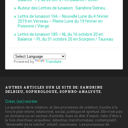
Auteur des Lettres de lunaison : Sandrine Delrieu.…
Lettre de lunaison 166 – Nouvelle Lune du 4 février
2019 en Verseau – Pleine Lune du 19 février en
Poissons / Vierge
Lettre de lunaison 185 – NL du 16 octobre 20 en
Balance – PL du 31 octobre 20 en Scorpion / Taureau
Powered by
Translate
AUTRES ARTICLES SUR LE SITE DE: SANDRINE
DELRIEU, SOPHROLOGUE, SOPHRO-ANALYSTE.
Créer, (se) recréer
La question de la création, et des processus de création, touche à la
fois le plan intime, relationnel, social, politique et spirituel. Elle n’est pas
un domaine ou un secteur d’activité, mais un état d’esprit, celui d’être à
la fois chercheur, enquêteur, détective, transformateur, contemplatif,
“émerveillé de la crèche”, intuitif, visionnaire…Les processus de