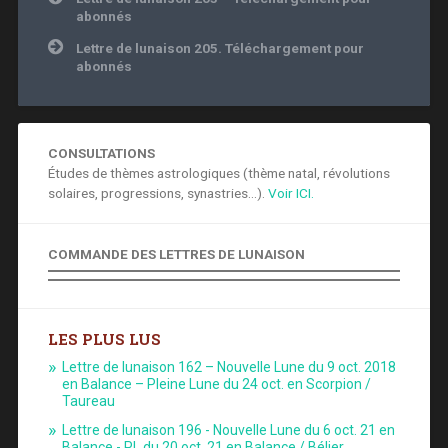
de
abonnés
l’article
Lettre de lunaison 205. Téléchargement pour
abonnés
CONSULTATIONS
Études de thèmes astrologiques (thème natal, révolutions
solaires, progressions, synastries...).
Voir ICI.
COMMANDE DES LETTRES DE LUNAISON
LES PLUS LUS
Lettre de lunaison 162 – Nouvelle Lune du 9 oct. 2018
en Balance – Pleine Lune du 24 oct. en Scorpion /
Taureau
Lettre de lunaison 196 - Nouvelle Lune du 6 oct. 21 en
Balance - PL du 20 oct. 21 en Balance / Bélier.