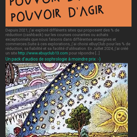
Depuis 2021, j’ai exploré différents sites qui proposent des % de
réduction (cashback) sur les courses courantes ou achats
exceptionnels que nous faisons dans différentes enseignes et
commerces.Suite à ces explorations, j’ai choisi eBuyClub pour les % de
réduction, sa fiabilité et sa facilité d’utilisation. En Juillet 2024, j’ai créé
un site
http://www.ebuyclub13.com
pour répondre […]
Un pack d’audios de sophrologie à moindre prix :-)