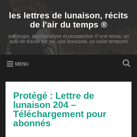
Accéder
au
Recherche
les lettres de lunaison, récits
contenu
principal
de l'air du temps ®
astrologie, psychanalyse et prospective /// une revue, un
outil de travail sur soi, une boussole, un radar temporel
MENU
Protégé : Lettre de
lunaison 204 –
Téléchargement pour
abonnés