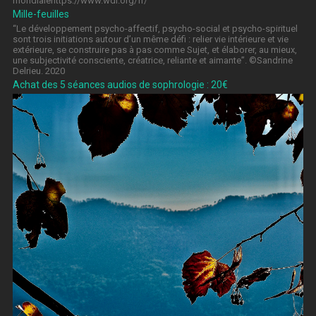
mondialehttps://www.wdl.org/fr/
Mille-feuilles
“Le développement psycho-affectif, psycho-social et psycho-spirituel
sont trois initiations autour d’un même défi : relier vie intérieure et vie
extérieure, se construire pas à pas comme Sujet, et élaborer, au mieux,
une subjectivité consciente, créatrice, reliante et aimante”. ©Sandrine
Delrieu. 2020
Achat des 5 séances audios de sophrologie : 20€