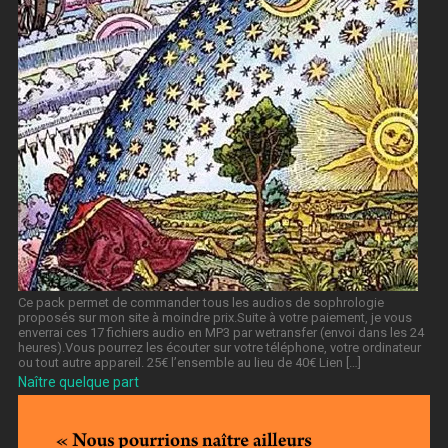
Ce pack permet de commander tous les audios de sophrologie
proposés sur mon site à moindre prix.Suite à votre paiement, je vous
enverrai ces 17 fichiers audio en MP3 par wetransfer (envoi dans les 24
heures).Vous pourrez les écouter sur votre téléphone, votre ordinateur
ou tout autre appareil. 25€ l’ensemble au lieu de 40€ Lien […]
Naître quelque part