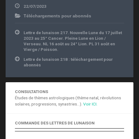
22/07/2023
Téléchargements pour abonnés
Navigation
Lettre de lunaison 217. Nouvelle Lune du 17 juillet
de
2023 au 25° Cancer. Pleine Lune en Lion /
l’article
Verseau. NL 16 août au 24° Lion. PL 31 août en
Vierge / Poisson.
Lettre de lunaison 218 : téléchargement pour
abonnés
CONSULTATIONS
Études de thèmes astrologiques (thème natal, révolutions
solaires, progressions, synastries...).
Voir ICI.
COMMANDE DES LETTRES DE LUNAISON