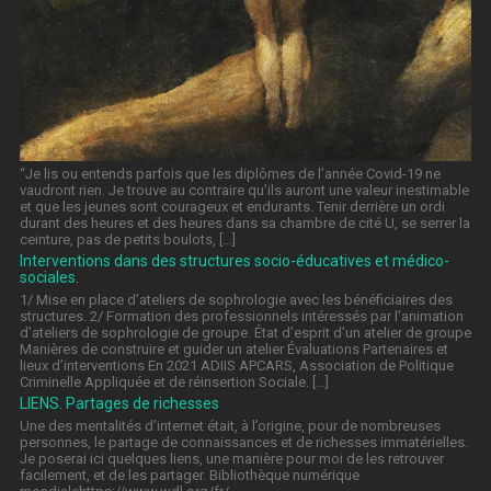
“Je lis ou entends parfois que les diplômes de l’année Covid-19 ne
vaudront rien. Je trouve au contraire qu’ils auront une valeur inestimable
et que les jeunes sont courageux et endurants. Tenir derrière un ordi
durant des heures et des heures dans sa chambre de cité U, se serrer la
ceinture, pas de petits boulots, […]
Interventions dans des structures socio-éducatives et médico-
sociales.
1/ Mise en place d’ateliers de sophrologie avec les bénéficiaires des
structures. 2/ Formation des professionnels intéressés par l’animation
d’ateliers de sophrologie de groupe. État d’esprit d’un atelier de groupe
Manières de construire et guider un atelier Évaluations Partenaires et
lieux d’interventions En 2021 ADIIS APCARS, Association de Politique
Criminelle Appliquée et de réinsertion Sociale. […]
LIENS. Partages de richesses
Une des mentalités d’internet était, à l’origine, pour de nombreuses
personnes, le partage de connaissances et de richesses immatérielles.
Je poserai ici quelques liens, une manière pour moi de les retrouver
facilement, et de les partager. Bibliothèque numérique