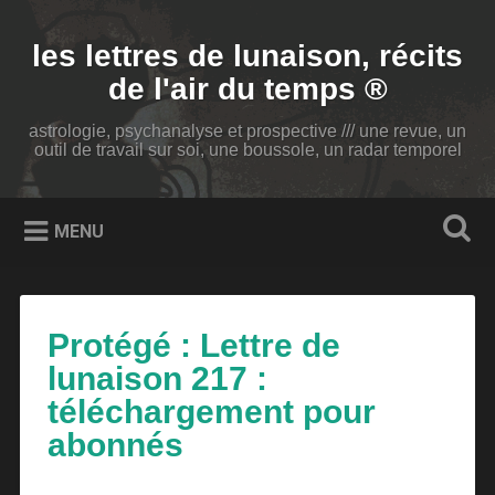
Accéder
au
Recherche
les lettres de lunaison, récits
contenu
principal
de l'air du temps ®
astrologie, psychanalyse et prospective /// une revue, un
outil de travail sur soi, une boussole, un radar temporel
MENU
Protégé : Lettre de
lunaison 217 :
téléchargement pour
abonnés