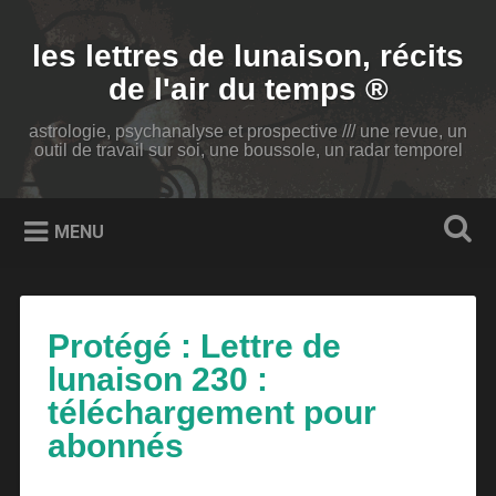
Accéder
au
Recherche
les lettres de lunaison, récits
contenu
principal
de l'air du temps ®
astrologie, psychanalyse et prospective /// une revue, un
outil de travail sur soi, une boussole, un radar temporel
MENU
Protégé : Lettre de
lunaison 230 :
téléchargement pour
abonnés