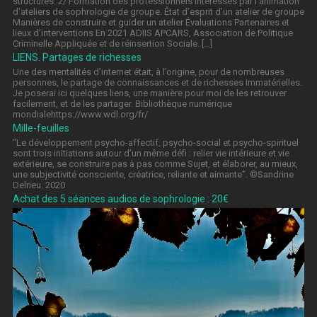
structures. 2/ Formation des professionnels intéressés par l’animation
d’ateliers de sophrologie de groupe. État d’esprit d’un atelier de groupe
Manières de construire et guider un atelier Évaluations Partenaires et
lieux d’interventions En 2021 ADIIS APCARS, Association de Politique
Criminelle Appliquée et de réinsertion Sociale. […]
LIENS. Partages de richesses
Une des mentalités d’internet était, à l’origine, pour de nombreuses
personnes, le partage de connaissances et de richesses immatérielles.
Je poserai ici quelques liens, une manière pour moi de les retrouver
facilement, et de les partager. Bibliothèque numérique
mondialehttps://www.wdl.org/fr/
Mille-feuilles
“Le développement psycho-affectif, psycho-social et psycho-spirituel
sont trois initiations autour d’un même défi : relier vie intérieure et vie
extérieure, se construire pas à pas comme Sujet, et élaborer, au mieux,
une subjectivité consciente, créatrice, reliante et aimante”. ©Sandrine
Delrieu. 2020
Achat des 5 séances audios de sophrologie : 20€