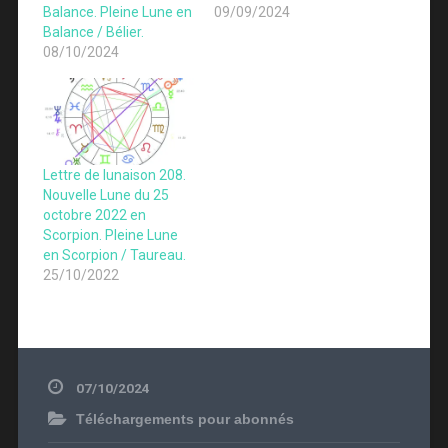
Balance. Pleine Lune en
09/09/2024
Balance / Bélier.
08/10/2024
Lettre de lunaison 208.
Nouvelle Lune du 25
octobre 2022 en
Scorpion. Pleine Lune
en Scorpion / Taureau.
25/10/2022
07/10/2024
Téléchargements pour abonnés