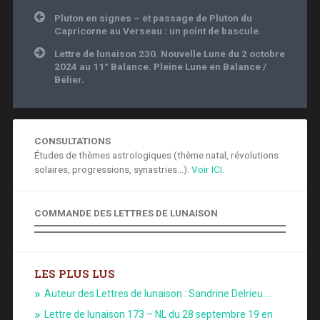
Navigation
Pluton en signes – et passage de Pluton du
de
Capricorne au Verseau : un point de bascule.
l’article
Lettre de lunaison 230. Nouvelle Lune du 2 octobre
2024 au 11° Balance. Pleine Lune en Balance /
Bélier.
CONSULTATIONS
Études de thèmes astrologiques (thème natal, révolutions
solaires, progressions, synastries...).
Voir ICI.
COMMANDE DES LETTRES DE LUNAISON
LES PLUS LUS
Auteur des Lettres de lunaison : Sandrine Delrieu.…
Lettre de lunaison 173 – NL du 28 septembre 19 en