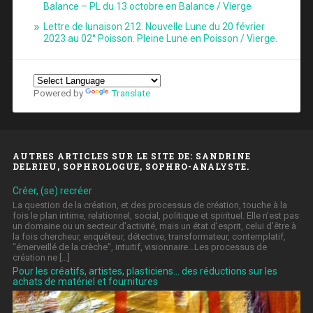
Balance – PL du 13 octobre en Balance / Vierge
Lettre de lunaison 212. Nouvelle Lune du 20 février
2023 au 02° Poisson. Pleine Lune en Poisson / Vierge.
Powered by
Translate
AUTRES ARTICLES SUR LE SITE DE: SANDRINE
DELRIEU, SOPHROLOGUE, SOPHRO-ANALYSTE.
Créer, (se) recréer
La question de la création, et des processus de création, touche à la
fois le plan intime, relationnel, social, politique et spirituel. Elle n’est pas
un domaine ou un secteur d’activité, mais un état d’esprit, celui d’être à
la fois chercheur, enquêteur, détective, transformateur, contemplatif,
“émerveillé de la crèche”, intuitif, visionnaire…Les processus de
création ne […]
Pour les créatifs, artistes, plasticiens… des réductions sur les
achats de matériel et fournitures