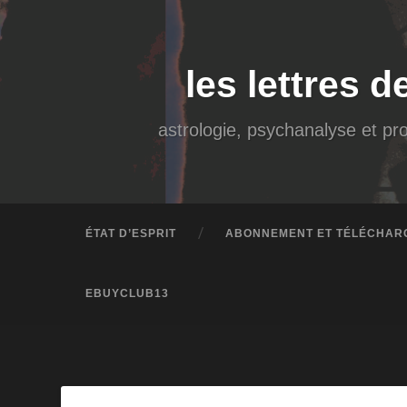
Accéder
au
contenu
principal
Recherche
les lettres d
astrologie, psychanalyse et pro
ÉTAT D’ESPRIT
ABONNEMENT ET TÉLÉCHAR
EBUYCLUB13