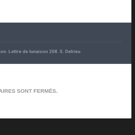
n. Lettre de lunaison 208. S. Delrieu
IRES SONT FERMÉS.