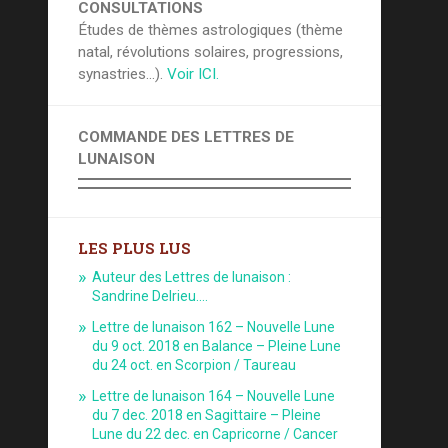
CONSULTATIONS
Études de thèmes astrologiques (thème
natal, révolutions solaires, progressions,
synastries...).
Voir ICI.
COMMANDE DES LETTRES DE
LUNAISON
LES PLUS LUS
Auteur des Lettres de lunaison :
Sandrine Delrieu.…
Lettre de lunaison 162 – Nouvelle Lune
du 9 oct. 2018 en Balance – Pleine Lune
du 24 oct. en Scorpion / Taureau
Lettre de lunaison 164 – Nouvelle Lune
du 7 dec. 2018 en Sagittaire – Pleine
Lune du 22 dec. en Capricorne / Cancer