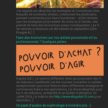
J’ai regardé sur eBuyClub les enseignes et commerces chez
lesquels de nombreux artistes, notamment les plasticiens,
passent commande pour leurs fournitures – et les remises
que ces enseignes proposaient. Au mois ou à l’année, cela
permet de faire des économies assez conséquentes. Les %
de remises ci-dessous ont été relevés en septembre 2024.
Rougier & […]
Faire des économies sur nos achats personnels et/ou
professionnels ? Quelques pistes…
Depuis 2021, j’ai exploré différents sites qui proposent des %
de réduction (cashback) sur les courses courantes ou achats
exceptionnels que nous faisons dans différentes enseignes et
commerces.Suite à ces explorations, j’ai choisi eBuyClub pour
les % de réduction, sa fiabilité et sa facilité d’utilisation. En
Juillet 2024, j’ai créé un site
http://www.ebuyclub13.com
pour
répondre […]
Un pack d’audios de sophrologie à moindre prix :-)