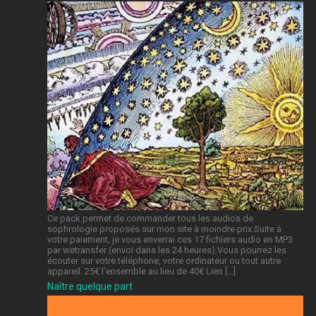
Ce pack permet de commander tous les audios de
sophrologie proposés sur mon site à moindre prix.Suite à
votre paiement, je vous enverrai ces 17 fichiers audio en MP3
par wetransfer (envoi dans les 24 heures).Vous pourrez les
écouter sur votre téléphone, votre ordinateur ou tout autre
appareil. 25€ l’ensemble au lieu de 40€ Lien […]
Naître quelque part