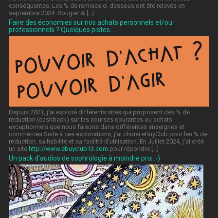
conséquentes. Les % de remises ci-dessous ont été relevés en
septembre 2024. Rougier & […]
Faire des économies sur nos achats personnels et/ou
professionnels ? Quelques pistes…
Depuis 2021, j’ai exploré différents sites qui proposent des % de
réduction (cashback) sur les courses courantes ou achats
exceptionnels que nous faisons dans différentes enseignes et
commerces.Suite à ces explorations, j’ai choisi eBuyClub pour les % de
réduction, sa fiabilité et sa facilité d’utilisation. En Juillet 2024, j’ai créé
un site
http://www.ebuyclub13.com
pour répondre […]
Un pack d’audios de sophrologie à moindre prix :-)