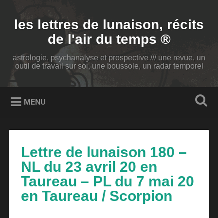
Accéder
au
Recherche
les lettres de lunaison, récits
contenu
principal
de l'air du temps ®
astrologie, psychanalyse et prospective /// une revue, un
outil de travail sur soi, une boussole, un radar temporel
MENU
Lettre de lunaison 180 –
NL du 23 avril 20 en
Taureau – PL du 7 mai 20
en Taureau / Scorpion