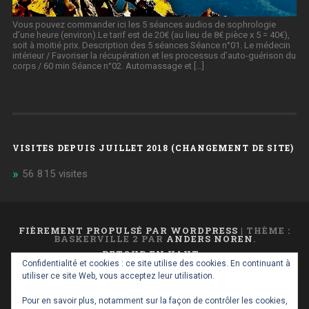
Vous pouvez commander ici les 5 séances audios de sophrologie
d’une heure (environ).Le tarif est de 20€ (au lieu de 8€ pièce x 5 = 40€),
soit à moitié prix. Description des 5 séances Séance n°01. Le médecin
intérieur / Favoriser la récupération et les processus d’auto-guérison du
corps / 60 min Séance n°02. Automassage et […]
VISITES DEPUIS JUILLET 2018 (CHANGEMENT DE SITE)
56 815 visites
FIÈREMENT PROPULSÉ PAR WORDPRESS
|
THÈME :
BASKERVILLE 2 PAR
ANDERS NOREN
.
RETOUR EN HAUT ↑
Confidentialité et cookies : ce site utilise des cookies. En continuant à
utiliser ce site Web, vous acceptez leur utilisation.
Pour en savoir plus, notamment sur la façon de contrôler les cookies,