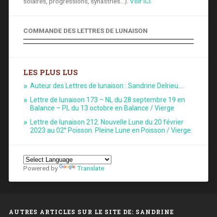
solaires, progressions, synastries...).
Voir ICI.
COMMANDE DES LETTRES DE LUNAISON
LES PLUS LUS
Auteur des Lettres de lunaison : Sandrine Delrieu.…
Lettre de lunaison 173 – NL du 28 septembre 19 en
Balance – PL du 13 octobre en Balance / Vierge
Lettre de lunaison 212. Nouvelle Lune du 20 février
2023 au 02° Poisson. Pleine Lune en Poisson / Vierge.
Powered by
Translate
AUTRES ARTICLES SUR LE SITE DE: SANDRINE