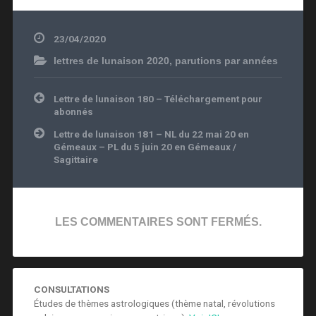
23/04/2020
lettres de lunaison 2020
,
parutions par années
Navigation
Lettre de lunaison 180 – Téléchargement pour
de
abonnés
l’article
Lettre de lunaison 181 – NL du 22 mai 20 en
Gémeaux – PL du 5 juin 20 en Gémeaux /
Sagittaire
LES COMMENTAIRES SONT FERMÉS.
CONSULTATIONS
Études de thèmes astrologiques (thème natal, révolutions