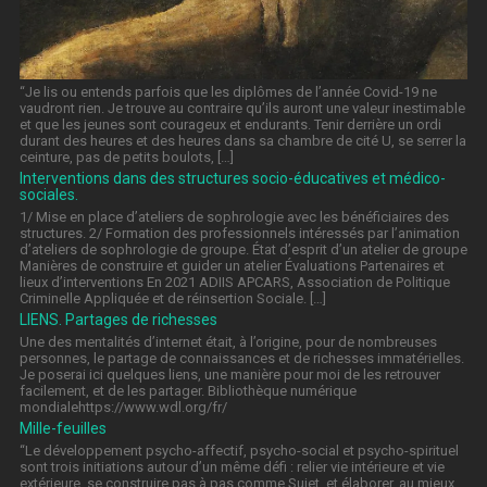
“Je lis ou entends parfois que les diplômes de l’année Covid-19 ne
vaudront rien. Je trouve au contraire qu’ils auront une valeur inestimable
et que les jeunes sont courageux et endurants. Tenir derrière un ordi
durant des heures et des heures dans sa chambre de cité U, se serrer la
ceinture, pas de petits boulots, […]
Interventions dans des structures socio-éducatives et médico-
sociales.
1/ Mise en place d’ateliers de sophrologie avec les bénéficiaires des
structures. 2/ Formation des professionnels intéressés par l’animation
d’ateliers de sophrologie de groupe. État d’esprit d’un atelier de groupe
Manières de construire et guider un atelier Évaluations Partenaires et
lieux d’interventions En 2021 ADIIS APCARS, Association de Politique
Criminelle Appliquée et de réinsertion Sociale. […]
LIENS. Partages de richesses
Une des mentalités d’internet était, à l’origine, pour de nombreuses
personnes, le partage de connaissances et de richesses immatérielles.
Je poserai ici quelques liens, une manière pour moi de les retrouver
facilement, et de les partager. Bibliothèque numérique
mondialehttps://www.wdl.org/fr/
Mille-feuilles
“Le développement psycho-affectif, psycho-social et psycho-spirituel
sont trois initiations autour d’un même défi : relier vie intérieure et vie
extérieure, se construire pas à pas comme Sujet, et élaborer, au mieux,