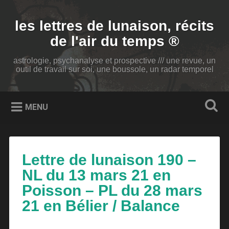
Accéder
au
Recherche
les lettres de lunaison, récits
contenu
principal
de l'air du temps ®
astrologie, psychanalyse et prospective /// une revue, un
outil de travail sur soi, une boussole, un radar temporel
MENU
Lettre de lunaison 190 –
NL du 13 mars 21 en
Poisson – PL du 28 mars
21 en Bélier / Balance