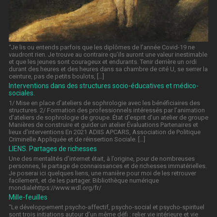
“Je lis ou entends parfois que les diplômes de l’année Covid-19 ne
vaudront rien. Je trouve au contraire qu’ils auront une valeur inestimable
et que les jeunes sont courageux et endurants. Tenir derrière un ordi
durant des heures et des heures dans sa chambre de cité U, se serrer la
ceinture, pas de petits boulots, […]
Interventions dans des structures socio-éducatives et médico-
sociales.
1/ Mise en place d’ateliers de sophrologie avec les bénéficiaires des
structures. 2/ Formation des professionnels intéressés par l’animation
d’ateliers de sophrologie de groupe. État d’esprit d’un atelier de groupe
Manières de construire et guider un atelier Évaluations Partenaires et
lieux d’interventions En 2021 ADIIS APCARS, Association de Politique
Criminelle Appliquée et de réinsertion Sociale. […]
LIENS. Partages de richesses
Une des mentalités d’internet était, à l’origine, pour de nombreuses
personnes, le partage de connaissances et de richesses immatérielles.
Je poserai ici quelques liens, une manière pour moi de les retrouver
facilement, et de les partager. Bibliothèque numérique
mondialehttps://www.wdl.org/fr/
Mille-feuilles
“Le développement psycho-affectif, psycho-social et psycho-spirituel
sont trois initiations autour d’un même défi : relier vie intérieure et vie