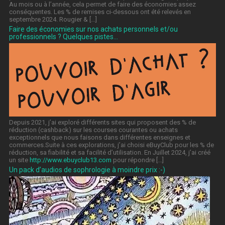
Au mois ou à l’année, cela permet de faire des économies assez
conséquentes. Les % de remises ci-dessous ont été relevés en
septembre 2024. Rougier & […]
Faire des économies sur nos achats personnels et/ou
professionnels ? Quelques pistes…
Depuis 2021, j’ai exploré différents sites qui proposent des % de
réduction (cashback) sur les courses courantes ou achats
exceptionnels que nous faisons dans différentes enseignes et
commerces.Suite à ces explorations, j’ai choisi eBuyClub pour les % de
réduction, sa fiabilité et sa facilité d’utilisation. En Juillet 2024, j’ai créé
un site
http://www.ebuyclub13.com
pour répondre […]
Un pack d’audios de sophrologie à moindre prix :-)