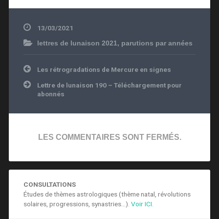
13/03/2021
lettres de lunaison 2021
,
parutions par années
Navigation
Les rétrogradations de Mercure en signes
de
l’article
Lettre de lunaison 190 – Téléchargement pour
abonnés
LES COMMENTAIRES SONT FERMÉS.
CONSULTATIONS
Études de thèmes astrologiques (thème natal, révolutions
solaires, progressions, synastries...).
Voir ICI.