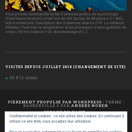
Vous pouvez commander ici les 5 séances audios de sophrologie
d’une heure (environ).Le tarif est de 20€ (au lieu de 8€ pièce x 5 = 40€),
soit à moitié prix. Description des 5 séances Séance n°01. Le médecin
intérieur / Favoriser la récupération et les processus d’auto-guérison du
corps / 60 min Séance n°02. Automassage et […]
VISITES DEPUIS JUILLET 2018 (CHANGEMENT DE SITE)
56 815 visites
FIÈREMENT PROPULSÉ PAR WORDPRESS
|
THÈME :
BASKERVILLE 2 PAR
ANDERS NOREN
.
RETOUR EN HAUT ↑
Confidentialité et cookies : ce site utilise des cookies. En continuant à
utiliser ce site Web, vous acceptez leur utilisation.